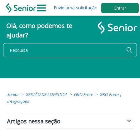
Envie uma solicitação
Entrar
Olá, como podemos te
ajudar?
Senior
GESTÃO DE LOGÍSTICA
GKO Frete
GKO Frete |
Integrações
Artigos nessa seção