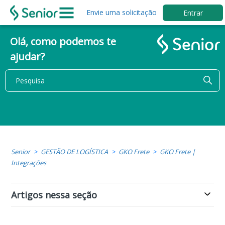
Envie uma solicitação
Entrar
Olá, como podemos te
ajudar?
Senior
GESTÃO DE LOGÍSTICA
GKO Frete
GKO Frete |
Integrações
Artigos nessa seção