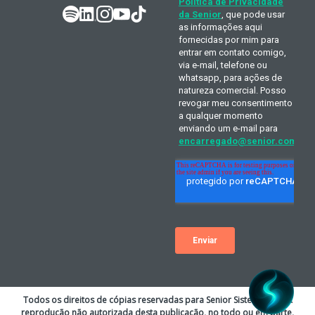
Todos os direitos de cópias reservadas para Senior Sistemas S.A. A
reprodução não autorizada desta publicação, no todo ou em parte,