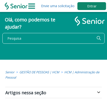
Envie uma solicitação
Entrar
Olá, como podemos te
ajudar?
Senior
GESTÃO DE PESSOAS | HCM
HCM | Administração de
Pessoal
Artigos nessa seção