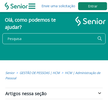
Envie uma solicitação
Entrar
Olá, como podemos te
ajudar?
Senior
GESTÃO DE PESSOAS | HCM
HCM | Administração de
Pessoal
Artigos nessa seção