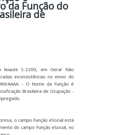
tro da Função do
asileira de
o leiaute S-2200, em Gerar Não
adas inconsistências no envio do
/MM/AAAA. - O Nome da Função é
ssificação Brasileira de Ocupação -
Empregado.
presa, o campo Função eSocial está
imento do campo Função eSocial, no
anco.