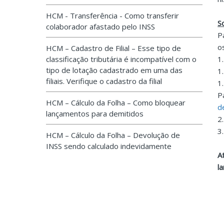
HCM - Transferência - Como transferir
S
colaborador afastado pelo INSS
P
o
HCM – Cadastro de Filial – Esse tipo de
classificação tributária é incompatível com o
1
tipo de lotação cadastrado em uma das
1
filiais. Verifique o cadastro da filial
1
P
HCM – Cálculo da Folha – Como bloquear
d
lançamentos para demitidos
2
3
HCM – Cálculo da Folha – Devolução de
INSS sendo calculado indevidamente
A
l