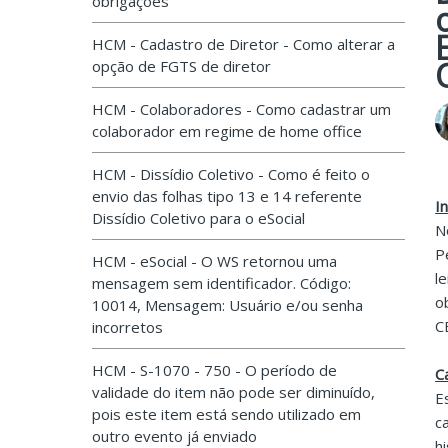
obrigações
HCM - Cadastro de Diretor - Como alterar a
opção de FGTS de diretor
HCM - Colaboradores - Como cadastrar um
colaborador em regime de home office
HCM - Dissídio Coletivo - Como é feito o
envio das folhas tipo 13 e 14 referente
I
Dissídio Coletivo para o eSocial
N
P
HCM - eSocial - O WS retornou uma
l
mensagem sem identificador. Código:
o
10014, Mensagem: Usuário e/ou senha
C
incorretos
HCM - S-1070 - 750 - O período de
C
validade do item não pode ser diminuído,
E
pois este item está sendo utilizado em
c
outro evento já enviado
h