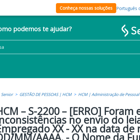
Conheça nossas soluções
Português d
como podemos te ajudar?
Senior
GESTÃO DE PESSOAS | HCM
HCM | Administração de Pessoal
HCM – S-2200 – [ERRO] Foram 
inconsistências no envio do lei
Empregado XX - XX na data de 
DD/MM/AAAA. - O Nome da Fu