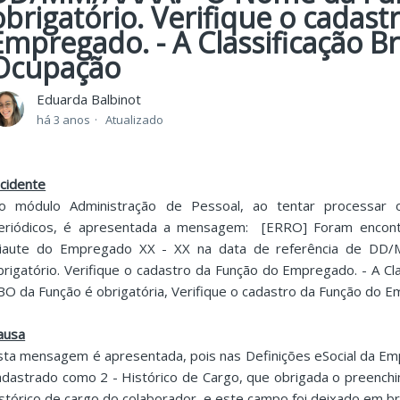
obrigatório. Verifique o cadas
Empregado. - A Classificação Br
Ocupação
Eduarda Balbinot
há 3 anos
Atualizado
ncidente
o módulo Administração de Pessoal, ao tentar processar 
eriódicos, é apresentada a mensagem: [ERRO] Foram encontr
eiaute do Empregado XX - XX na data de referência de DD
brigatório. Verifique o cadastro da Função do Empregado. - A Cla
BO da Função é obrigatória, Verifique o cadastro da Função do 
ausa
sta mensagem é apresentada, pois nas Definições eSocial da Em
adastrado como 2 - Histórico de Cargo, que obrigada o preench
istórico de cargo do colaborador, e este campo foi deixado em br