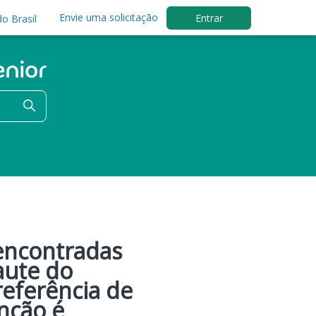
Envie uma solicitação
Entrar
o Brasil
encontradas
aute do
referência de
nção é