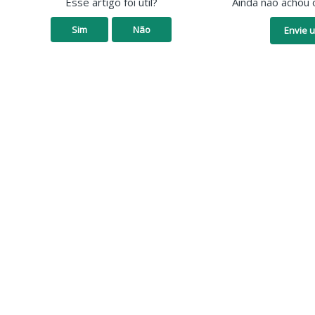
Esse artigo foi útil?
Ainda não achou 
Sim
Não
Envie u