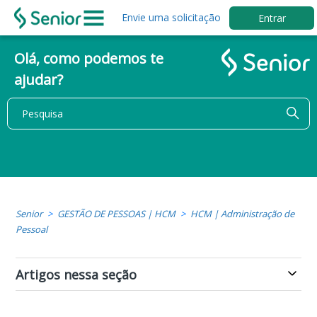
Envie uma solicitação
Entrar
Olá, como podemos te
ajudar?
Senior
GESTÃO DE PESSOAS | HCM
HCM | Administração de
Pessoal
Artigos nessa seção