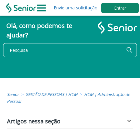
Envie uma solicitação
Entrar
Olá, como podemos te
ajudar?
Senior
GESTÃO DE PESSOAS | HCM
HCM | Administração de
Pessoal
Artigos nessa seção