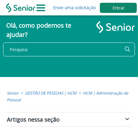
Envie uma solicitação
Entrar
Olá, como podemos te
ajudar?
Senior
GESTÃO DE PESSOAS | HCM
HCM | Administração de
Pessoal
Artigos nessa seção