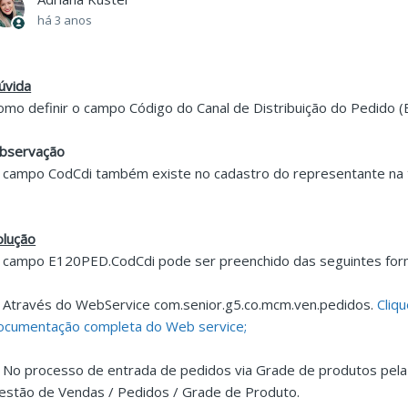
há 3 anos
úvida
omo definir o campo Código do Canal de Distribuição do Pedido
bservação
 campo CodCdi também existe no cadastro do representante na
olução
 campo E120PED.CodCdi pode ser preenchido das seguintes for
. Através do WebService com.senior.g5.co.mcm.ven.pedidos.
Cliqu
ocumentação completa do Web service;
. No processo de entrada de pedidos via Grade de produtos pel
estão de Vendas / Pedidos / Grade de Produto.