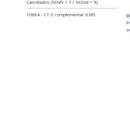
Cancelados (SitNfv = 3 / SitDoe = 9)
10664 - CT-E complementar ICMS.
O
P
s