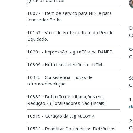
gerar a nota fiscal
10077 - Item de serviço para NFS-e para
fonecedor Betha
D
10153 - Valor do Frete no Item do Pedido
C
Liquidado.
O
10201 - Impressão tag <nFCI> na DANFE.
O
10309 - Nota fiscal eletrônica - NCM.
10345 - Consistência - notas de
S
retorno/devolução.
O
10382 - Definição de tributações em
1
Redução Z (Totalizadores Não Fiscais)
d
10519 - Geração da tag <uCom>.
2
G
10532 - Reabilitar Documentos Eletrônicos