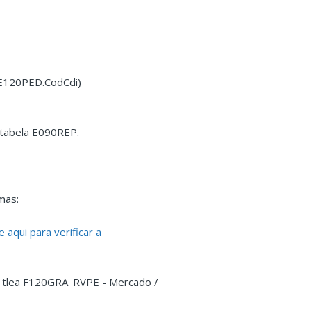
 (E120PED.CodCdi)
 tabela E090REP.
mas:
e aqui para verificar a
a tlea F120GRA_RVPE - Mercado /