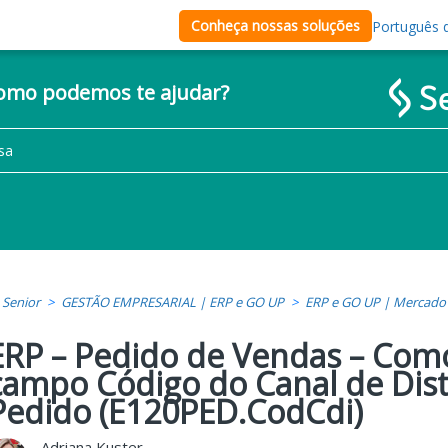
Conheça nossas soluções
Português d
como podemos te ajudar?
Senior
GESTÃO EMPRESARIAL | ERP e GO UP
ERP e GO UP | Mercado
ERP – Pedido de Vendas – Como
campo Código do Canal de Dist
Pedido (E120PED.CodCdi)
Adriana Kuster