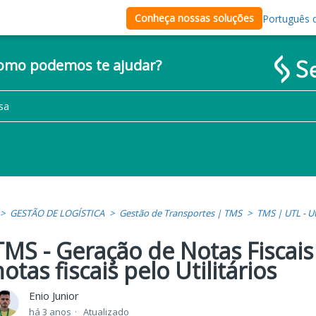
Conheça nossas soluções
Português d
como podemos te ajudar?
GESTÃO DE LOGÍSTICA
Gestão de Transportes | TMS
TMS | UTL - Ut
TMS - Geração de Notas Fiscais
notas fiscais pelo Utilitários
Enio Junior
há 3 anos
Atualizado