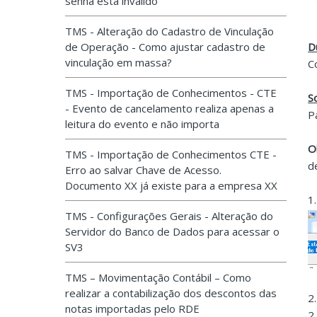
senha está inválido
TMS - Alteração do Cadastro de Vinculação
de Operação - Como ajustar cadastro de
D
vinculação em massa?
C
TMS - Importação de Conhecimentos - CTE
S
- Evento de cancelamento realiza apenas a
P
leitura do evento e não importa
O
TMS - Importação de Conhecimentos CTE -
d
Erro ao salvar Chave de Acesso.
Documento XX já existe para a empresa XX
1
TMS - Configurações Gerais - Alteração do
Servidor do Banco de Dados para acessar o
SV3
TMS – Movimentação Contábil – Como
realizar a contabilização dos descontos das
2
notas importadas pelo RDE
2