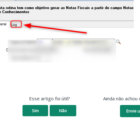
Esse artigo foi útil?
Ainda não achou 
Sim
Não
Envie u