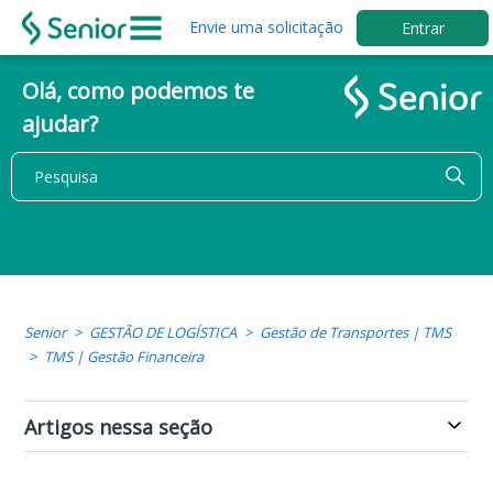
Envie uma solicitação
Entrar
Olá, como podemos te
ajudar?
Senior
GESTÃO DE LOGÍSTICA
Gestão de Transportes | TMS
TMS | Gestão Financeira
Artigos nessa seção