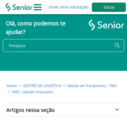
Envie uma solicitação
Entrar
Olá, como podemos te
ajudar?
Senior
GESTÃO DE LOGÍSTICA
Gestão de Transportes | TMS
TMS | Gestão Financeira
Artigos nessa seção