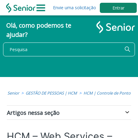
Envie uma solicitação
Entrar
Olá, como podemos te
ajudar?
Senior
GESTÃO DE PESSOAS | HCM
HCM | Controle de Ponto
Artigos nessa seção
HCM – Web Services –