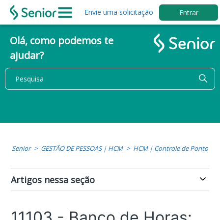
Envie uma solicitação
Entrar
Olá, como podemos te
ajudar?
Senior
GESTÃO DE PESSOAS | HCM
HCM | Controle de Ponto
Artigos nessa seção
11103 - Banco de Horas: