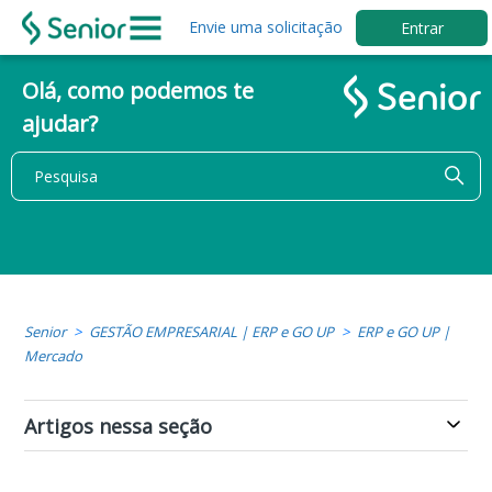
Envie uma solicitação
Entrar
Olá, como podemos te
ajudar?
Senior
GESTÃO EMPRESARIAL | ERP e GO UP
ERP e GO UP |
Mercado
Artigos nessa seção