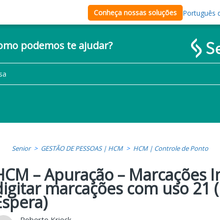
Conheça nossas soluções
Português d
como podemos te ajudar?
Senior
GESTÃO DE PESSOAS | HCM
HCM | Controle de Ponto
HCM – Apuração – Marcações In
digitar marcações com uso 21
Espera)
Roberto Krieck