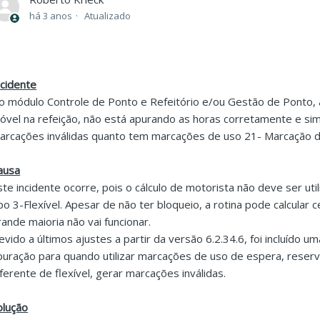
há 3 anos
Atualizado
ncidente
o módulo Controle de Ponto e Refeitório e/ou Gestão de Ponto, 
óvel na refeição, não está apurando as horas corretamente e sim
arcações inválidas quanto tem marcações de uso 21- Marcação d
ausa
ste incidente ocorre, pois o cálculo de motorista não deve ser ut
ipo 3-Flexível. Apesar de não ter bloqueio, a rotina pode calcular
rande maioria não vai funcionar.
evido a últimos ajustes a partir da versão 6.2.34.6, foi incluído um
puração para quando utilizar marcações de uso de espera, reser
iferente de flexível, gerar marcações inválidas.
olução