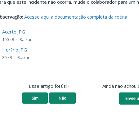
ara que este incidente não ocorra, mude o colaborador para um hor
bservação
:
Acesse aqui a documentação completa da rotina
Acerto.JPG
100 kB
Baixar
Hor?rio.JPG
80 kB
Baixar
Esse artigo foi útil?
Ainda não achou 
Sim
Não
Envie u