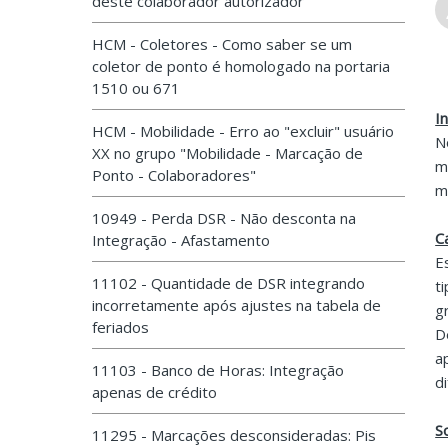
deste colaborador autorizador
HCM - Coletores - Como saber se um
coletor de ponto é homologado na portaria
1510 ou 671
I
HCM - Mobilidade - Erro ao "excluir" usuário
N
XX no grupo "Mobilidade - Marcação de
m
Ponto - Colaboradores"
m
10949 - Perda DSR - Não desconta na
C
Integração - Afastamento
E
11102 - Quantidade de DSR integrando
t
incorretamente após ajustes na tabela de
g
feriados
D
a
11103 - Banco de Horas: Integração
d
apenas de crédito
S
11295 - Marcações desconsideradas: Pis