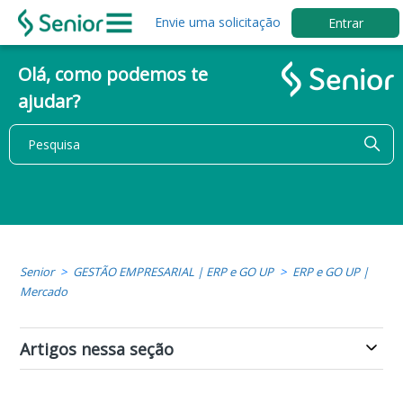
Envie uma solicitação
Entrar
Olá, como podemos te
ajudar?
Senior
GESTÃO EMPRESARIAL | ERP e GO UP
ERP e GO UP |
Mercado
Artigos nessa seção