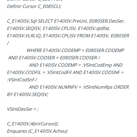
Definir Cursor C_E085CLI;
C_E140ISV.Sql SELECT E140ISV.PreUni, E080SER.DesSer,
E140ISV.SEQISV, E140ISV.CPLISV, E140ISV.qtdfat,
E140ISV.VLRLIQ, E140ISV.CPLISV FROM E140ISV, E080SER
/
WHERE E140ISV.CODEMP = E080SER.CODEMP
AND E140ISV.CODSER = E080SER.CODSER /
AND E140ISV.CODEMP = :VSIntCodEmp AND
E140ISV.CODFIL = :VSIntCodFil AND E140ISV.CODSNF =
:VSIntCodSnf /
AND E140ISV.NUMNFV = :VSIntNumRps ORDER
BY E140ISV.SEQISV;
VSIntDesSer = ;
C_E140ISV.AbrirCursor();
Enquanto (C_E140ISV.Achou)