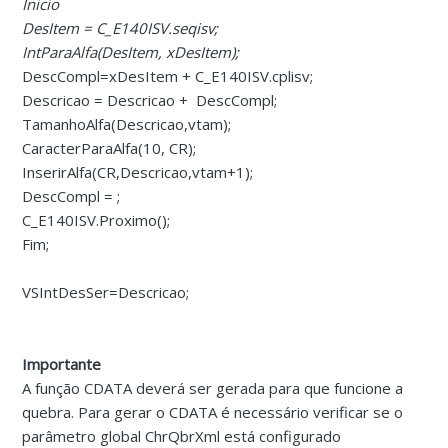
Inicio
DesItem = C_E140ISV.seqisv;
IntParaAlfa(DesItem, xDesItem);
DescCompl=xDesItem + C_E140ISV.cplisv;
Descricao = Descricao + DescCompl;
TamanhoAlfa(Descricao,vtam);
CaracterParaAlfa(10, CR);
InserirAlfa(CR,Descricao,vtam+1);
DescCompl = ;
C_E140ISV.Proximo();
Fim;
VSIntDesSer=Descricao;
Importante
A função CDATA deverá ser gerada para que funcione a
quebra. Para gerar o CDATA é necessário verificar se o
parâmetro global ChrQbrXml está configurado