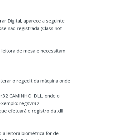
rar Digital, aparece a seguinte
sse não registrada (Class not
m leitora de mesa e necessitam
alterar o regedit da máquina onde
svr32 CAMINHO_DLL, onde o
Exemplo: regsvr32
e efetuará o registro da .dll
a leitora biométrica for de