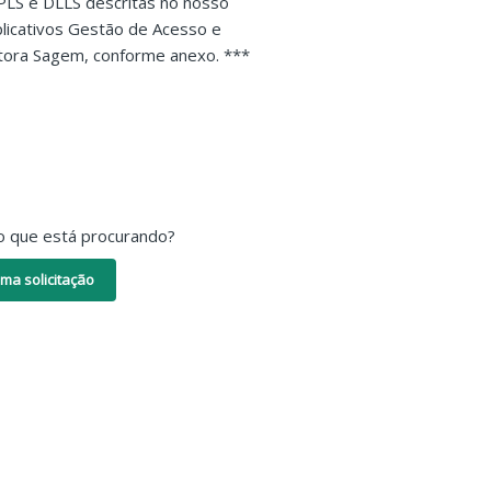
BPLS e DLLS descritas no nosso
plicativos Gestão de Acesso e
itora Sagem, conforme anexo. ***
o que está procurando?
ma solicitação