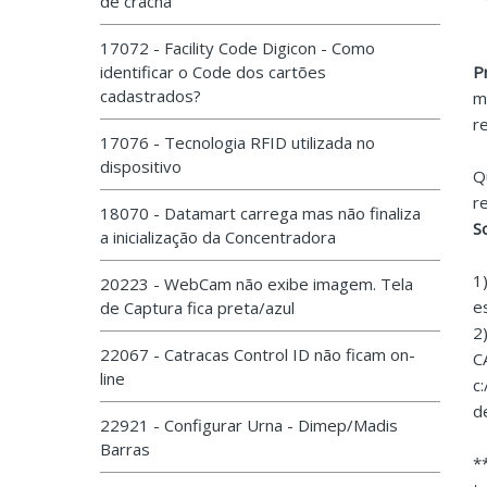
de crachá
17072 - Facility Code Digicon - Como
identificar o Code dos cartões
P
cadastrados?
m
r
17076 - Tecnologia RFID utilizada no
dispositivo
Q
r
18070 - Datamart carrega mas não finaliza
S
a inicialização da Concentradora
1
20223 - WebCam não exibe imagem. Tela
e
de Captura fica preta/azul
2
22067 - Catracas Control ID não ficam on-
C
line
c
d
22921 - Configurar Urna - Dimep/Madis
Barras
*