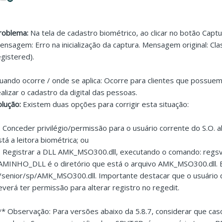
roblema:
Na tela de cadastro biométrico, ao clicar no botão Captu
ensagem: Erro na inicialização da captura. Mensagem original: Cla
egistered).
uando ocorre / onde se aplica: Ocorre para clientes que possue
ealizar o cadastro da digital das pessoas.
olução:
Existem duas opções para corrigir esta situação:
) Conceder privilégio/permissão para o usuário corrente do S.O. 
stá a leitora biométrica; ou
) Registrar a DLL AMK_MSO300.dll, executando o comando: reg
AMINHO_DLL é o diretório que está o arquivo AMK_MSO300.dll. 
:/senior/sp/AMK_MSO300.dll. Importante destacar que o usuário qu
everá ter permissão para alterar registro no regedit.
** Observação: Para versões abaixo da 5.8.7, considerar que caso 