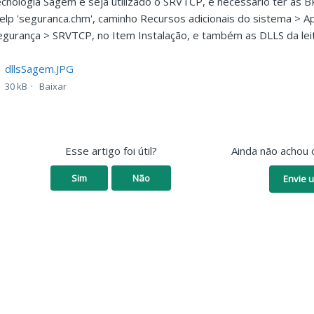
ecnologia Sagem e seja utilizado o SRVTCP, é necessário ter as 
elp 'seguranca.chm', caminho Recursos adicionais do sistema > A
egurança > SRVTCP, no Item Instalação, e também as DLLS da le
dllsSagem.JPG
30 kB
Baixar
Esse artigo foi útil?
Ainda não achou 
Sim
Não
Envie u