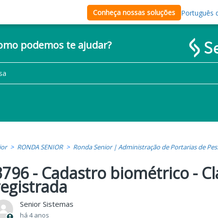
Conheça nossas soluções
Português d
como podemos te ajudar?
ior
RONDA SENIOR
Ronda Senior | Administração de Portarias de Pes
3796 - Cadastro biométrico - C
registrada
Senior Sistemas
há 4 anos