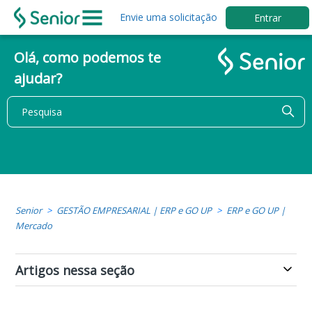
Envie uma solicitação
Entrar
Olá, como podemos te
ajudar?
Senior
GESTÃO EMPRESARIAL | ERP e GO UP
ERP e GO UP |
Mercado
Artigos nessa seção