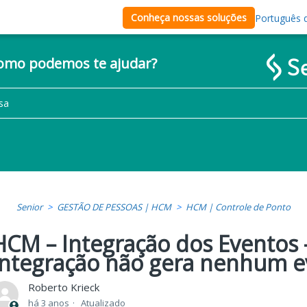
Conheça nossas soluções
Português d
como podemos te ajudar?
Senior
GESTÃO DE PESSOAS | HCM
HCM | Controle de Ponto
HCM – Integração dos Eventos 
Integração não gera nenhum e
Roberto Krieck
há 3 anos
Atualizado