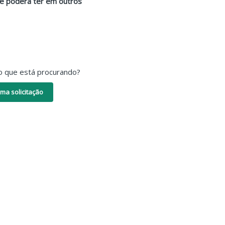
que poderá ter em outros
o que está procurando?
ma solicitação