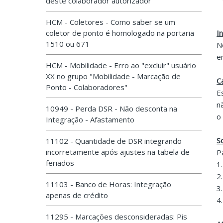
deste colaborador autorizador
HCM - Coletores - Como saber se um
coletor de ponto é homologado na portaria
I
1510 ou 671
N
e
HCM - Mobilidade - Erro ao "excluir" usuário
XX no grupo "Mobilidade - Marcação de
C
Ponto - Colaboradores"
E
n
10949 - Perda DSR - Não desconta na
o
Integração - Afastamento
S
11102 - Quantidade de DSR integrando
incorretamente após ajustes na tabela de
P
feriados
1
2
11103 - Banco de Horas: Integração
3
apenas de crédito
4
11295 - Marcações desconsideradas: Pis