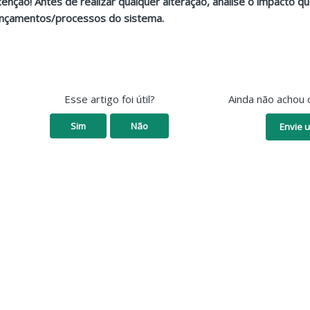
tenção! Antes de realizar qualquer alteração, analise o impacto 
ançamentos/processos do sistema.
Esse artigo foi útil?
Ainda não achou 
Sim
Não
Envie u