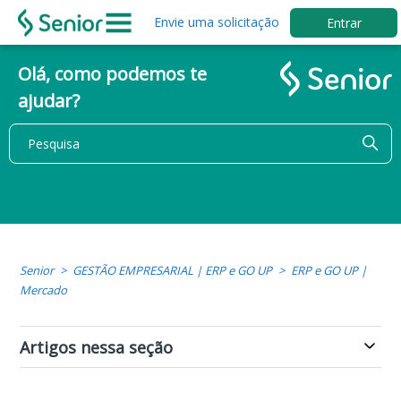
Envie uma solicitação
Entrar
Olá, como podemos te
ajudar?
Senior
GESTÃO EMPRESARIAL | ERP e GO UP
ERP e GO UP |
Mercado
Artigos nessa seção