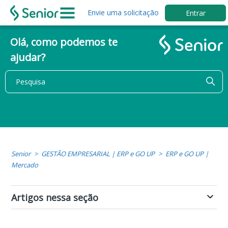
Envie uma solicitação
Entrar
Olá, como podemos te
ajudar?
Senior
GESTÃO EMPRESARIAL | ERP e GO UP
ERP e GO UP |
Mercado
Artigos nessa seção