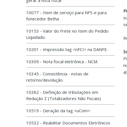
gerar a nota fiscal
P
10077 - Item de serviço para NFS-e para
s
fonecedor Betha
s
10153 - Valor do Frete no Item do Pedido
Liquidado.
R
10201 - Impressão tag <nFCI> na DANFE.
S
P
10309 - Nota fiscal eletrônica - NCM.
n
a
10345 - Consistência - notas de
retorno/devolução.
10382 - Definição de tributações em
Redução Z (Totalizadores Não Fiscais)
10519 - Geração da tag <uCom>.
10532 - Reabilitar Documentos Eletrônicos