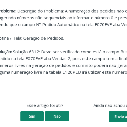
roblema:
Descrição do Problema: A numeração dos pedidos não e
ugerindo números não sequenciais ao informar o número 0 e pres
endo que o campo N° Pedido Automático na tela F070FVE aba Ve
otina / Tela: Geração de Pedidos.
olução:
Solução 6312: Deve ser verificado como está o campo Bu
edido na tela F070FVE aba Vendas 2, pois este campo tem a final
úmeros livres na geração de pedidos e com isto poderá não gerar
lguma numeração livre na tabela E120PED irá utilizar este número
Esse artigo foi útil?
Ainda não achou 
Sim
Não
Envie u