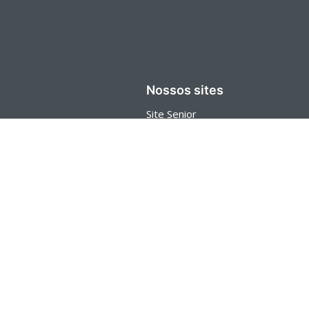
Nossos sites
Site Senior
Carreiras
Blog
Senior Store