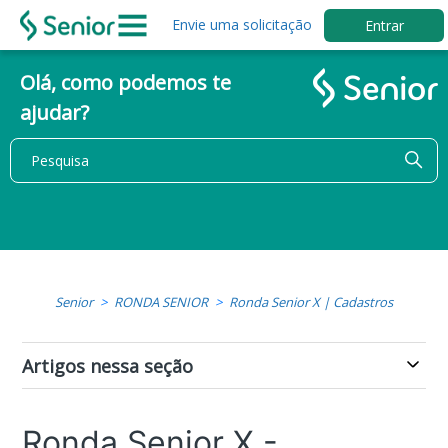
Envie uma solicitação
Entrar
Olá, como podemos te
ajudar?
Senior
RONDA SENIOR
Ronda Senior X | Cadastros
Artigos nessa seção
Ronda Senior X -