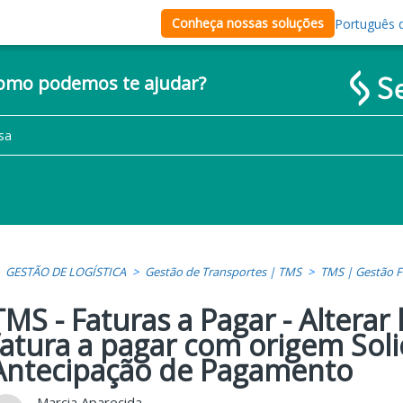
Conheça nossas soluções
Português d
como podemos te ajudar?
GESTÃO DE LOGÍSTICA
Gestão de Transportes | TMS
TMS | Gestão F
TMS - Faturas a Pagar - Alterar 
fatura a pagar com origem Soli
Antecipação de Pagamento
Marcia Aparecida