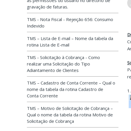
as permissões do usuário no diretório de
gravação de faturas.
TMS - Nota Fiscal - Rejeição 656: Consumo
Indevido
D
TMS – Lista de E-mail – Nome da tabela da
C
rotina Lista de E-mail
A
TMS - Solicitação à Cobrança - Como
S
realizar uma Solicitação do Tipo
P
Adiantamento de Clientes
r
TMS – Cadastro de Conta Corrente – Qual o
nome da tabela da rotina Cadastro de
1
Conta Corrente
TMS – Motivo de Solicitação de Cobrança –
Qual o nome da tabela da rotina Motivo de
Solicitação de Cobrança