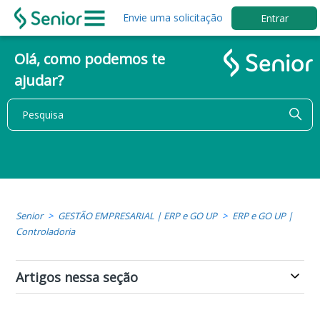
Envie uma solicitação
Entrar
Olá, como podemos te
ajudar?
Senior
GESTÃO EMPRESARIAL | ERP e GO UP
ERP e GO UP |
Controladoria
Artigos nessa seção