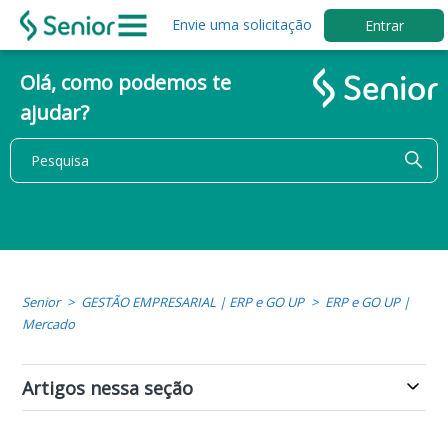
Envie uma solicitação
Entrar
Olá, como podemos te
ajudar?
Senior
GESTÃO EMPRESARIAL | ERP e GO UP
ERP e GO UP |
Mercado
Artigos nessa seção