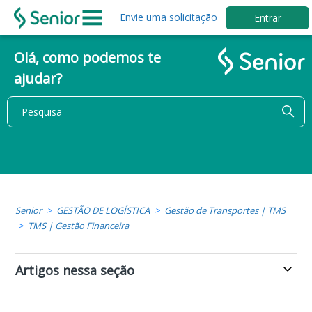
Envie uma solicitação
Entrar
Olá, como podemos te
ajudar?
Senior
GESTÃO DE LOGÍSTICA
Gestão de Transportes | TMS
TMS | Gestão Financeira
Artigos nessa seção