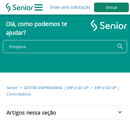
Envie uma solicitação
Entrar
Olá, como podemos te
ajudar?
Senior
GESTÃO EMPRESARIAL | ERP e GO UP
ERP e GO UP |
Controladoria
Artigos nessa seção