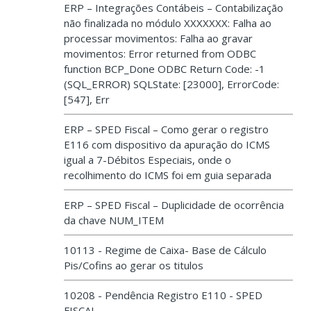
ERP – Integrações Contábeis – Contabilização
não finalizada no módulo XXXXXXX: Falha ao
processar movimentos: Falha ao gravar
movimentos: Error returned from ODBC
function BCP_Done ODBC Return Code: -1
(SQL_ERROR) SQLState: [23000], ErrorCode:
[547], Err
ERP – SPED Fiscal – Como gerar o registro
E116 com dispositivo da apuração do ICMS
igual a 7-Débitos Especiais, onde o
recolhimento do ICMS foi em guia separada
ERP – SPED Fiscal – Duplicidade de ocorrência
da chave NUM_ITEM
10113 - Regime de Caixa- Base de Cálculo
Pis/Cofins ao gerar os titulos
10208 - Pendência Registro E110 - SPED
FISCAL