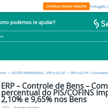
Conheça nossas soluções
Português d
como podemos te ajudar?
nior
GESTÃO EMPRESARIAL | ERP e GO UP
ERP e GO UP | Controlado
ERP – Controle de Bens – Com
percentual do PIS/COFINS im
2,10% e 9,65% nos Bens
Daniele Cristina