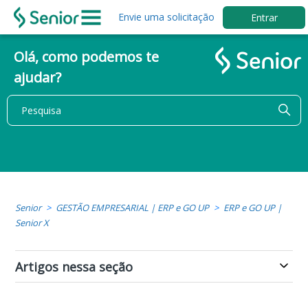
Envie uma solicitação
Entrar
Olá, como podemos te
ajudar?
Senior
GESTÃO EMPRESARIAL | ERP e GO UP
ERP e GO UP |
Senior X
Artigos nessa seção