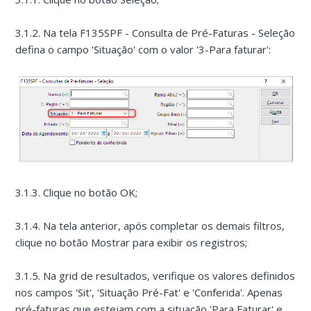
3.1.2. Na tela F135SPF - Consulta de Pré-Faturas - Seleção
defina o campo 'Situação' com o valor '3-Para faturar':
3.1.3. Clique no botão OK;
3.1.4. Na tela anterior, após completar os demais filtros,
clique no botão Mostrar para exibir os registros;
3.1.5. Na grid de resultados, verifique os valores definidos
nos campos 'Sit', 'Situação Pré-Fat' e 'Conferida'. Apenas
pré-faturas que estejam com a situação 'Para Faturar' e