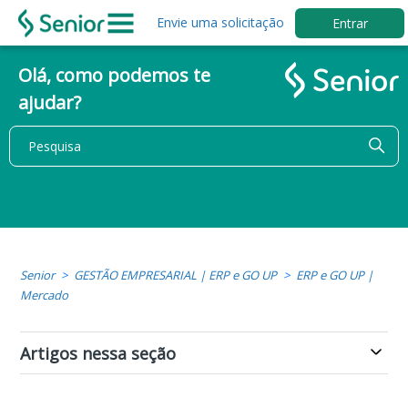
Envie uma solicitação
Entrar
Olá, como podemos te
ajudar?
Senior
GESTÃO EMPRESARIAL | ERP e GO UP
ERP e GO UP |
Mercado
Artigos nessa seção