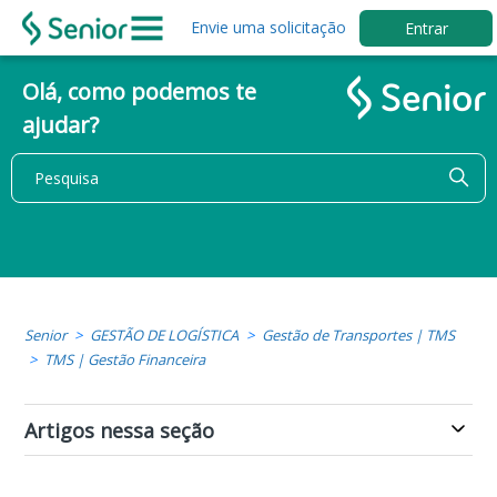
Envie uma solicitação
Entrar
Olá, como podemos te
ajudar?
Senior
GESTÃO DE LOGÍSTICA
Gestão de Transportes | TMS
TMS | Gestão Financeira
Artigos nessa seção