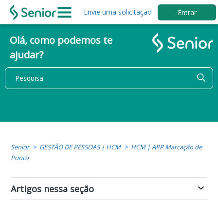
Envie uma solicitação
Entrar
Olá, como podemos te
ajudar?
Senior
GESTÃO DE PESSOAS | HCM
HCM | APP Marcação de
Ponto
Artigos nessa seção