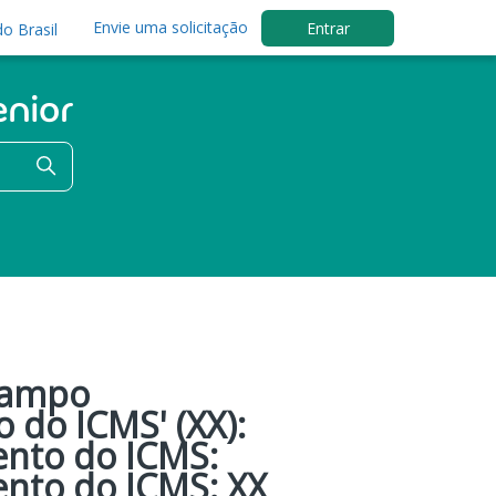
Envie uma solicitação
Entrar
o Brasil
Campo
 do ICMS' (XX):
ento do ICMS:
ento do ICMS: XX