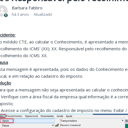
Barbara Fabbro
há 3 anos
Atualizado
ncidente:
o módulo CTE, ao calcular o Conhecimento, é apresentado a me
ecolhimento do ICMS' (XX): XX. Responsável pelo recolhimento do
ecolhimento do ICMS: XX.
ausa
sta mensagem é apresentada, pois o
s dados do Conhecimento es
iscal, e em relação ao cadastro do imposto.
olução
ara que a mensagem não seja apresentada ao calcular o conhecime
.
Verifique com a área fiscal da empresa qual informação é a corr
mposto;
. Acesse a configuração do cadastro de imposto no menu: Exibir 