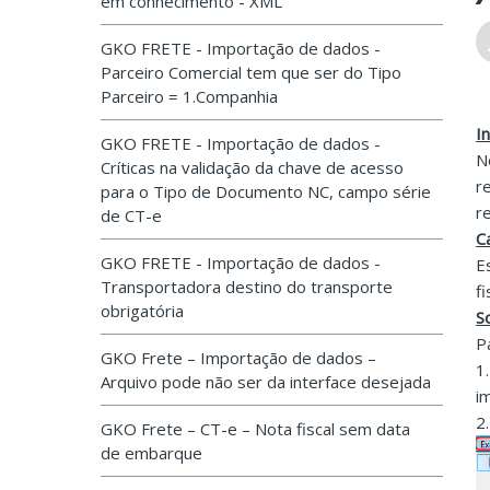
em conhecimento - XML
GKO FRETE - Importação de dados -
Parceiro Comercial tem que ser do Tipo
Parceiro = 1.Companhia
I
GKO FRETE - Importação de dados -
N
Críticas na validação da chave de acesso
r
para o Tipo de Documento NC, campo série
r
de CT-e
C
GKO FRETE - Importação de dados -
E
Transportadora destino do transporte
f
obrigatória
S
P
GKO Frete – Importação de dados –
1
Arquivo pode não ser da interface desejada
i
2
GKO Frete – CT-e – Nota fiscal sem data
de embarque