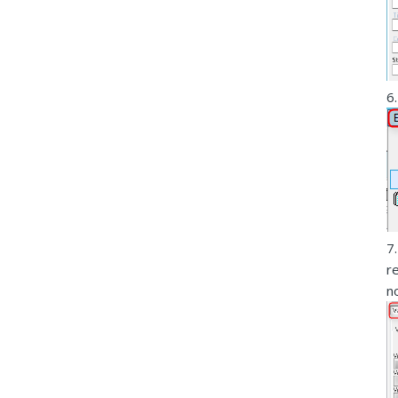
6
7
r
n