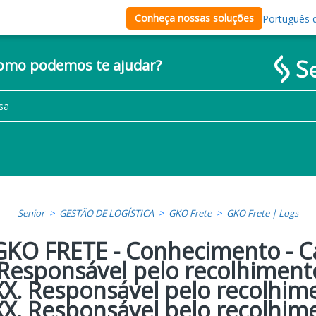
Conheça nossas soluções
Português d
como podemos te ajudar?
Senior
GESTÃO DE LOGÍSTICA
GKO Frete
GKO Frete | Logs
GKO FRETE - Conhecimento - 
'Responsável pelo recolhimento
XX. Responsável pelo recolhim
XX. Responsável pelo recolhim