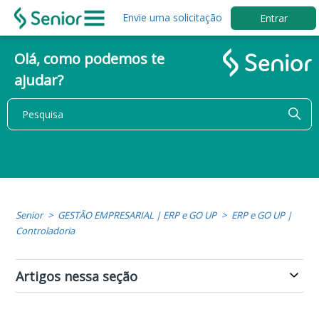
Envie uma solicitação
Entrar
Olá, como podemos te
ajudar?
Senior
GESTÃO EMPRESARIAL | ERP e GO UP
ERP e GO UP |
Controladoria
Artigos nessa seção