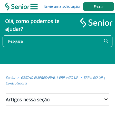
Envie uma solicitação
Entrar
Olá, como podemos te
ajudar?
Senior
GESTÃO EMPRESARIAL | ERP e GO UP
ERP e GO UP |
Controladoria
Artigos nessa seção