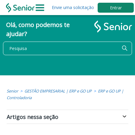
Envie uma solicitação
Entrar
Olá, como podemos te
ajudar?
Senior
GESTÃO EMPRESARIAL | ERP e GO UP
ERP e GO UP |
Controladoria
Artigos nessa seção