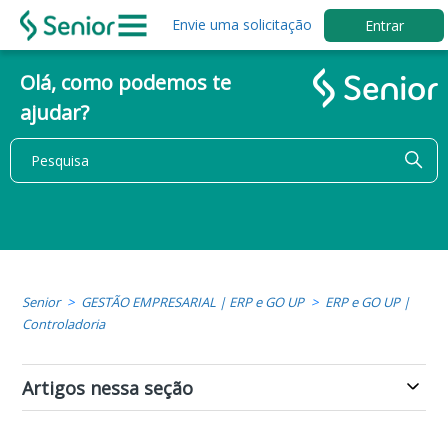
Envie uma solicitação
Entrar
Olá, como podemos te
ajudar?
Senior
GESTÃO EMPRESARIAL | ERP e GO UP
ERP e GO UP |
Controladoria
Artigos nessa seção