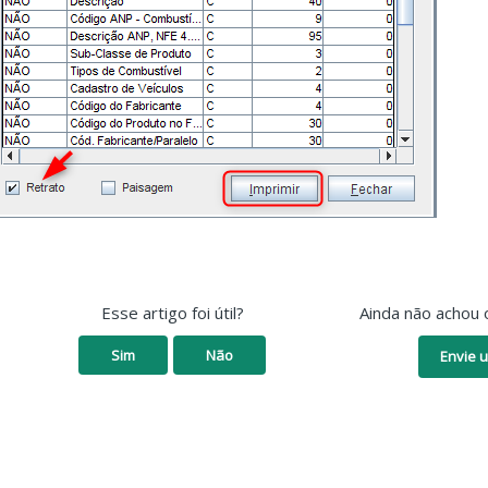
Esse artigo foi útil?
Ainda não achou 
Sim
Não
Envie u