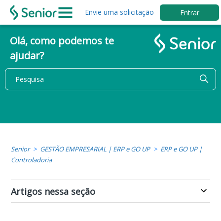
Envie uma solicitação
Entrar
Olá, como podemos te
ajudar?
Senior
GESTÃO EMPRESARIAL | ERP e GO UP
ERP e GO UP |
Controladoria
Artigos nessa seção