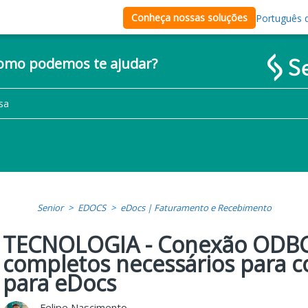
Conheça nossas soluções
Português d
como podemos te ajudar?
Senior
EDOCS
eDocs | Faturamento e Recebimento
TECNOLOGIA - Conexão ODBC 
completos necessários para 
para eDocs
Felipe Nascimento