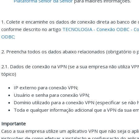
Plataforma Senior da Senior
para maiores informações.
1. Colete e encaminhe os dados de conexão direta ao banco de
conforme descrito no artigo
TECNOLOGIA - Conexão ODBC - Com
ODBC;
2. Preencha todos os dados abaixo relacionados (obrigatório o
2.1. Dados de conexão na VPN (se a sua empresa não utiliza VP
tópico)
IP externo para conexão VPN;
Usuário e senha para conexão VPN;
Domínio utilizado para a conexão VPN (especificar se não 
Toda e qualquer informação adicional que a VPN da sua e
Importante
Caso a sua empresa utilize um aplicativo VPN que não seja o ap
instruções de como efetuar a instalação e configuração do aplicat