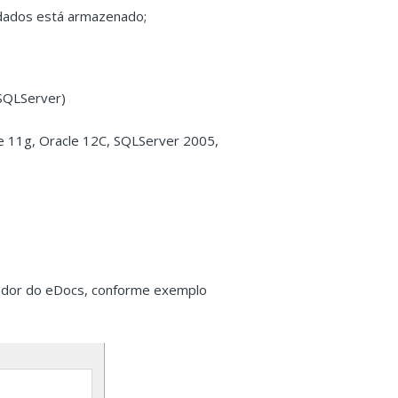
 dados está armazenado;
 SQLServer)
le 11g, Oracle 12C, SQLServer 2005,
ador do eDocs, conforme exemplo