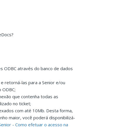
 eDocs?
ões ODBC através do banco de dados
 e retorná-las para a Senior e/ou
ão ODBC;
onexão que contenha todas as
izado no ticket;
nexados com até 10Mb. Desta forma,
nho maior, você poderá disponibilizá-
Senior - Como efetuar o acesso na