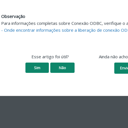
Observação
Para informações completas sobre Conexão ODBC, verifique o 
- Onde encontrar informações sobre a liberação de conexão ODB
Esse artigo foi útil?
Ainda não ach
Sim
Não
Envi