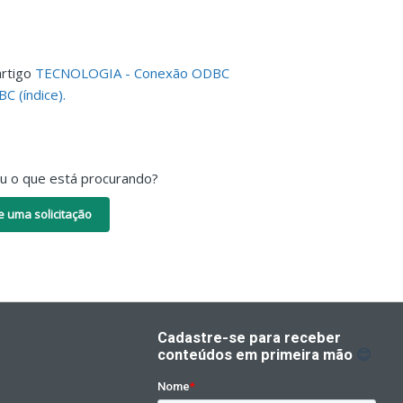
artigo
TECNOLOGIA - Conexão ODBC
C (índice).
ou o que está procurando?
e uma solicitação