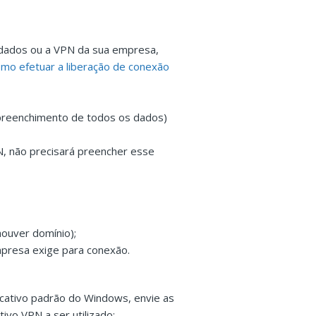
 dados ou a VPN da sua empresa,
o efetuar a liberação de conexão
 preenchimento de todos os dados)
N, não precisará preencher esse
houver domínio);
mpresa exige para conexão.
licativo padrão do Windows, envie as
ivo VPN a ser utilizado;