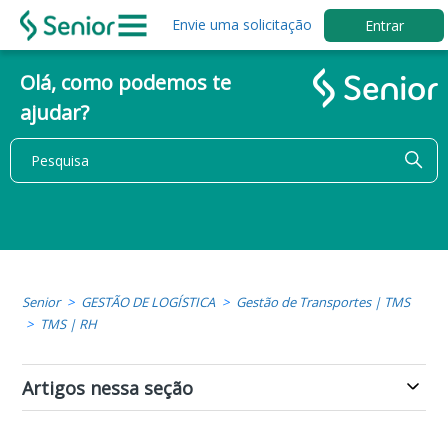
Envie uma solicitação
Entrar
Olá, como podemos te
ajudar?
Senior
GESTÃO DE LOGÍSTICA
Gestão de Transportes | TMS
TMS | RH
Artigos nessa seção