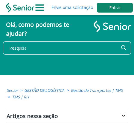
Envie uma solicitação
Entrar
Olá, como podemos te
ajudar?
Senior
GESTÃO DE LOGÍSTICA
Gestão de Transportes | TMS
TMS | RH
Artigos nessa seção