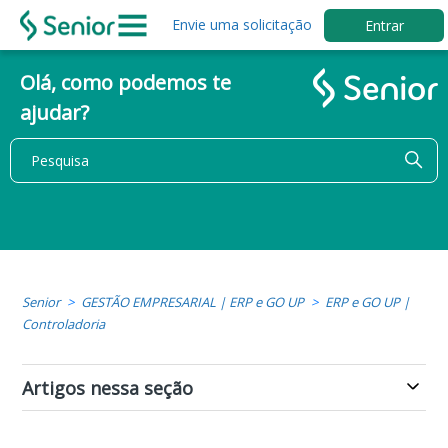
Envie uma solicitação
Entrar
Olá, como podemos te
ajudar?
Senior
GESTÃO EMPRESARIAL | ERP e GO UP
ERP e GO UP |
Controladoria
Artigos nessa seção