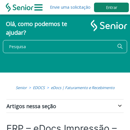
Envie uma solicitação
Entrar
Olá, como podemos te
ajudar?
Senior
EDOCS
eDocs | Faturamento e Recebimento
Artigos nessa seção
ERP – eDocs Impressão –