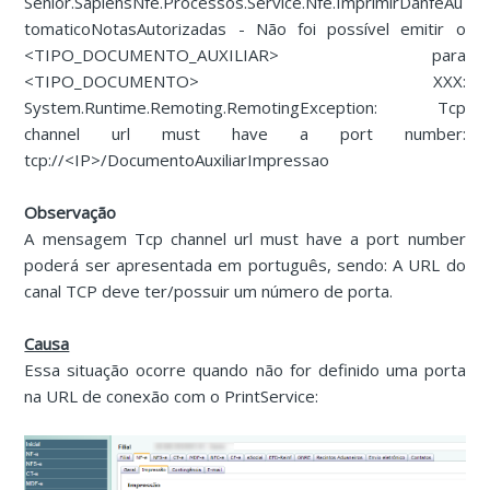
Senior.SapiensNfe.Processos.Service.Nfe.ImprimirDanfeAu
tomaticoNotasAutorizadas - Não foi possível emitir o
<TIPO_DOCUMENTO_AUXILIAR> para
<TIPO_DOCUMENTO> XXX:
System.Runtime.Remoting.RemotingException: Tcp
channel url must have a port number:
tcp://<IP>/DocumentoAuxiliarImpressao
Observação
A mensagem Tcp channel url must have a port number
poderá ser apresentada em português, sendo: A URL do
canal TCP deve ter/possuir um número de porta.
Causa
Essa situação ocorre quando não for definido uma porta
na URL de conexão com o PrintService: