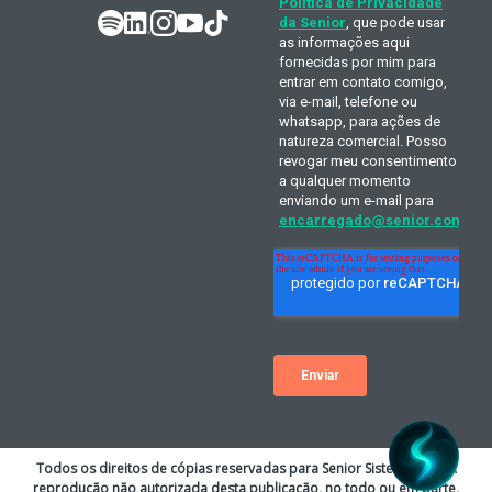
Todos os direitos de cópias reservadas para Senior Sistemas S.A. A
reprodução não autorizada desta publicação, no todo ou em parte,