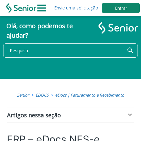
Envie uma solicitação
Entrar
Olá, como podemos te
ajudar?
Senior
EDOCS
eDocs | Faturamento e Recebimento
Artigos nessa seção
ERP – eDocs NFS-e