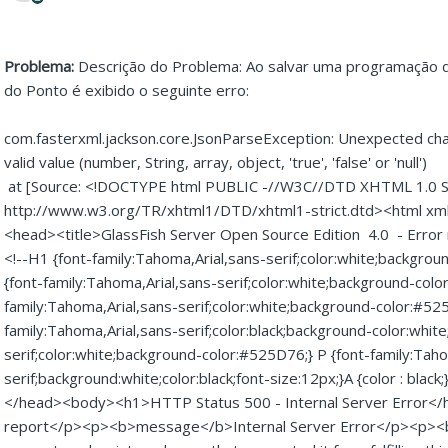
Problema:
Descrição do Problema: Ao salvar uma programação d
do Ponto é exibido o seguinte erro:
com.fasterxml.jackson.core.JsonParseException: Unexpected char
valid value (number, String, array, object, 'true', 'false' or 'null')
at [Source: <!DOCTYPE html PUBLIC -//W3C//DTD XHTML 1.0 St
http://www.w3.org/TR/xhtml1/DTD/xhtml1-strict.dtd><html x
<head><title>GlassFish Server Open Source Edition 4.0 - Error 
<!--H1 {font-family:Tahoma,Arial,sans-serif;color:white;backgro
{font-family:Tahoma,Arial,sans-serif;color:white;background-colo
family:Tahoma,Arial,sans-serif;color:white;background-color:#52
family:Tahoma,Arial,sans-serif;color:black;background-color:white
serif;color:white;background-color:#525D76;} P {font-family:Taho
serif;background:white;color:black;font-size:12px;}A {color : blac
</head><body><h1>HTTP Status 500 - Internal Server Error<
report</p><p><b>message</b>Internal Server Error</p><p><b