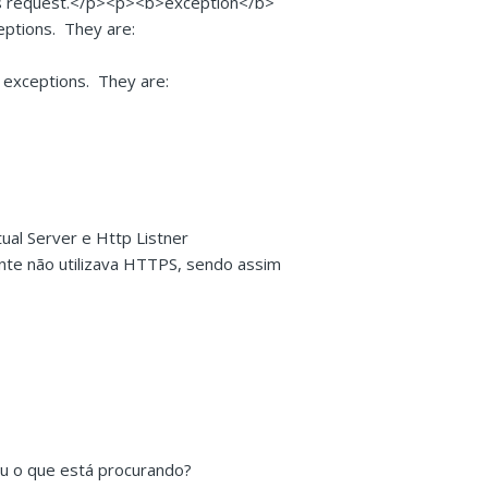
 this request.</p><p><b>exception</b>
eptions. They are:
exceptions. They are:
tual Server e Http Listner
ente não utilizava HTTPS, sendo assim
ou o que está procurando?