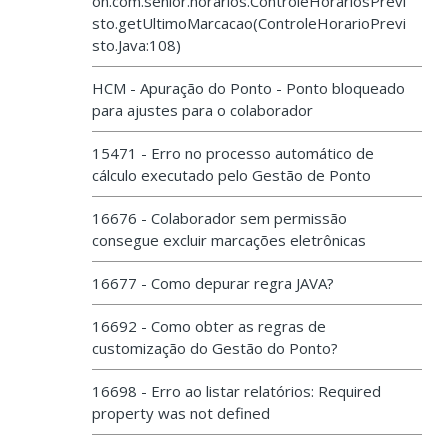
on.com.senior.horarios.ControleHorariosPrevi
sto.getUltimoMarcacao(ControleHorarioPrevi
sto.Java:108)
HCM - Apuração do Ponto - Ponto bloqueado
para ajustes para o colaborador
15471 - Erro no processo automático de
cálculo executado pelo Gestão de Ponto
16676 - Colaborador sem permissão
consegue excluir marcações eletrônicas
16677 - Como depurar regra JAVA?
16692 - Como obter as regras de
customização do Gestão do Ponto?
16698 - Erro ao listar relatórios: Required
property was not defined