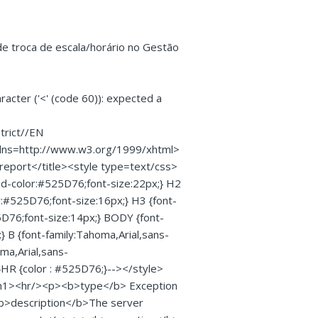
e troca de escala/horário no Gestão
acter ('<' (code 60)): expected a
rict//EN
mlns=http://www.w3.org/1999/xhtml>
report</title><style type=text/css>
und-color:#525D76;font-size:22px;} H2
r:#525D76;font-size:16px;} H3 {font-
5D76;font-size:14px;} BODY {font-
;} B {font-family:Tahoma,Arial,sans-
ma,Arial,sans-
k;}HR {color : #525D76;}--></style>
/h1><hr/><p><b>type</b> Exception
>description</b>The server