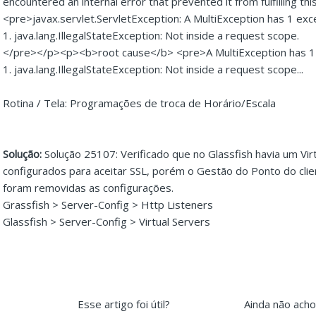
encountered an internal error that prevented it from fulfilling
<pre>javax.servlet.ServletException: A MultiException has 1 exc
1. java.lang.IllegalStateException: Not inside a request scope.
</pre></p><p><b>root cause</b> <pre>A MultiException has 1 
1. java.lang.IllegalStateException: Not inside a request scope...
Rotina / Tela: Programações de troca de Horário/Escala
Solução:
Solução 25107: Verificado que no Glassfish havia um Vir
configurados para aceitar SSL, porém o Gestão do Ponto do cli
foram removidas as configurações.
Grassfish > Server-Config > Http Listeners
Glassfish > Server-Config > Virtual Servers
Esse artigo foi útil?
Ainda não ach