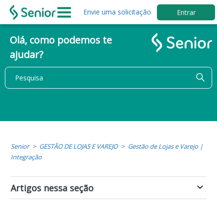
Envie uma solicitação
Entrar
Olá, como podemos te
ajudar?
Senior
GESTÃO DE LOJAS E VAREJO
Gestão de Lojas e Varejo |
Integração
Artigos nessa seção